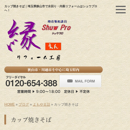
カップ焼きそば｜埼玉県狭山市で水回り・内装リフォームはシュウプロ
へ！
HOME
»
ブログ
»
よもやま話
»
カップ焼きそば
カップ焼きそば