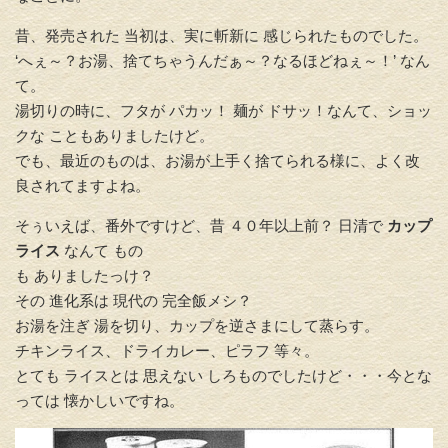
昔、発売された 当初は、実に斬新に 感じられたものでした。
‘へぇ～？お湯、捨てちゃうんだぁ～？なるほどねぇ～！’ なん
て。
湯切りの時に、フタが パカッ！ 麺が ドサッ！なんて、ショッ
クな こともありましたけど。
でも、最近のものは、お湯が上手く捨てられる様に、よく改
良されてますよね。
そぅいえば、番外ですけど、昔 ４０年以上前？ 日清で
カップ
ライス
なんて もの
も ありましたっけ？
その 進化系は 現代の 完全飯メシ？
お湯を注ぎ 湯を切り、カップを逆さまにして蒸らす。
チキンライス、ドライカレー、ピラフ 等々。
とても ライスとは 思えない しろものでしたけど・・・今とな
っては 懐かしいですね。