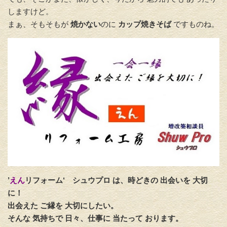
しますけど。
まぁ、そもそもが
焼かない
のに
カップ焼きそば
ですものね。
’
えん
リフォーム‘
シュウプロ は、時どきの 出会いを 大切
に！
出会えた ご縁を 大切にしたい。
そんな 気持ちで 日々、仕事に 当たって おります。