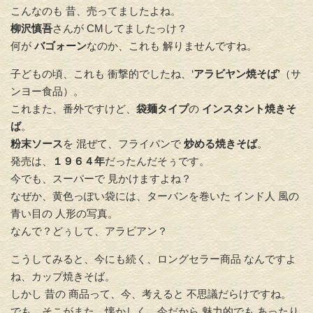
こんなのも 昔、売ってましたよね。
柳沢慎吾
さんが CMしてましたっけ？
何が
バゴォーン
なのか、これも 解りませんですね。
子どもの頃、これも 衝撃的でしたね、‘
アラビヤン焼そば’
（サ
ンヨー食品）。
これまた、番外ですけど、
袋麺タイプ
の
インスタント焼きそ
ば
。
粉末ソース
を 混ぜて、フライパンで
炒める焼きそば
。
発売は、
１９６４年
だったんだそぅです。
今でも、スーパーで 見かけますよね？
なぜか、黄色っぽい袋には、ターバンを巻いた インド人 風の
青い目の 人形の写真。
なんで？どぅして、アラビアン？
こうしてみると、今にも続く、ロングセラー商品 なんですよ
ね、カップ焼きそば。
しかし 昔の 商品って、今、考えると 不思議だらけですね。
でも、そこがまた、懐かしく、今だから 魅力的でも あったり