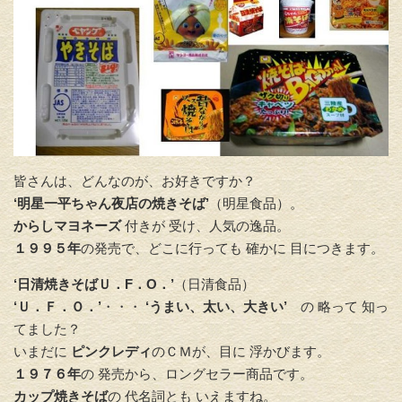
皆さんは、どんなのが、お好きですか？
‘明星一平ちゃん夜店の焼きそば’
（明星食品）。
からしマヨネーズ
付きが 受け、人気の逸品。
１９９５年
の発売で、どこに行っても 確かに 目につきます。
‘日清焼きそばＵ．F．O．’
（日清食品）
‘Ｕ．Ｆ．Ｏ．’
・・・
‘うまい、太い、大きい’
の 略って 知っ
てました？
いまだに
ピンクレディ
のＣＭが、目に 浮かびます。
１９７６年
の 発売から、ロングセラー商品です。
カップ焼きそば
の 代名詞とも いえますね。