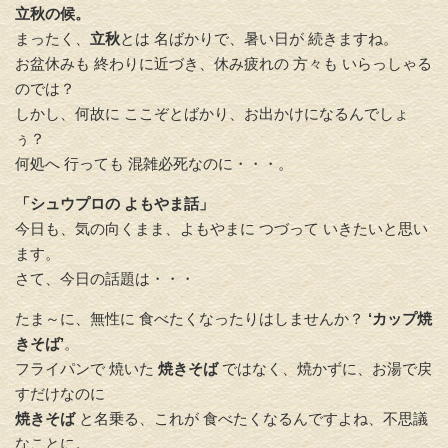
立秋の候。
まったく、
立秋
とは 名ばかりで、暑い日が 続きますね。
お盆休みも 終わりに近づき、休み疲れの 方々も いらっしゃる
のでは？
しかし、何故に ここぞとばかり、お出かけになるんでしょ
ぅ？
何処へ 行っても 混雑必死なのに・・・。
「シュウプロの よもやま話」
今日も、気の向くまま、よもやまに つづって いきたいと思い
ます。
さて、今日の話題は・・・
たま～に、無性に 食べたくなったりはしませんか？
‘カップ焼
きそば’
。
フライパンで 焼いた
焼きそば
ではなく、焼かずに、お湯で戻
すだけなのに
焼きそば
と名乗る、これが 食べたくなるんですよね、不思議
なことに。