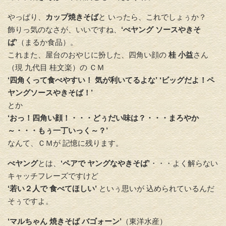
やっぱり、
カップ焼きそば
と いったら、これでしょぅか？
飾りっ気のなさが、いいですね、
‘ぺヤング ソースやきそ
ば’
（まるか食品）。
これまた、屋台のおやじに扮した、四角い顔の
桂 小益
さん
（現 九代目 桂文楽）の ＣＭ
‘四角くって食べやすい！ 気が利いてるよな’ ‘ビッグだよ！ペ
ヤングソースやきそば！’
とか
‘おっ！四角い顔！・・・どぅだい味は？・・・まろやか
～・・・もぅ一丁いっく～？’
なんて、
ＣＭが 記憶に残ります。
ぺヤング
とは、
‘ペアで ヤングなやきそば’
・・・よく解らない
キャッチフレーズですけど
‘若い２人で 食べてほしい’
といぅ思いが 込められているんだ
そぅですよ。
‘マルちゃん 焼きそば バゴォーン’
（東洋水産）