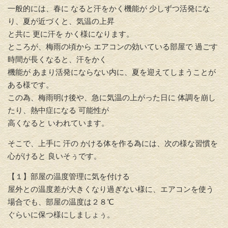
一般的には、春に なると汗をかく機能が 少しずつ活発にな
り、夏が近づくと、気温の上昇
と共に 更に汗を かく様になります。
ところが、梅雨の頃から エアコンの効いている部屋で 過ごす
時間が長くなると、汗をかく
機能が あまり活発にならない内に、夏を迎えてしまうことが
ある様です。
この為、梅雨明け後や、急に気温の上がった日に 体調を崩し
たり、熱中症になる 可能性が
高くなると いわれています。
そこで、上手に 汗の かける体を作る為には、次の様な習慣を
心がけると 良いそぅです。
【１】部屋の温度管理に気を付ける
屋外との温度差が大きくなり過ぎない様に、エアコンを使う
場合でも、部屋の温度は２８℃
ぐらいに保つ様にしましょぅ。