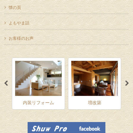
懐の頁
よもやま話
お客様のお声
ム
内装リフォーム
増改築