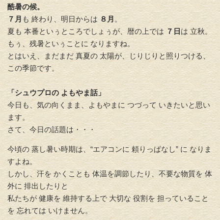
酷暑の候。
７月
も 終わり、明日からは
８月
。
夏も 本番といぅところでしょぅが、暦の上では
７日
は 立秋。
もぅ、残暑といぅことに なりますね。
とはいえ、まだまだ 真夏の 太陽が、じりじりと照りつける、
この季節です。
「シュウプロの よもやま話」
今日も、気の向くまま、よもやまに つづって いきたいと思い
ます。
さて、今日の話題は・・・
今頃の 蒸し暑い時期は、“エアコンに 頼りっぱなし” に なりま
すよね。
しかし、汗を かくことも 体温を調節したり、不要な物質を 体
外に 排出したりと
私たちが 健康を 維持する上で 大切な 役割を 担っていること
を 忘れては いけません。