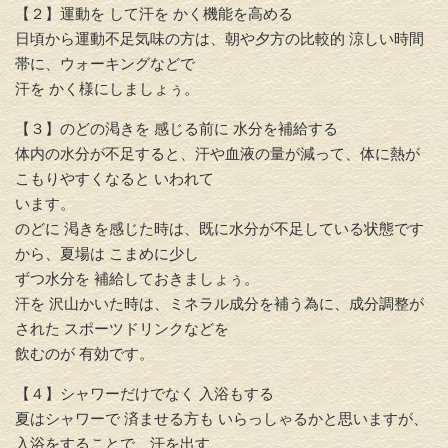
【２】運動を して汗を かく機能を高める
日頃から運動不足気味の方は、朝や夕方の比較的 涼しい時間
帯に、ウォーキングなどで
汗を かく様にしましょぅ。
【３】のどの渇きを 感じる前に 水分を補給する
体内の水分が不足すると、汗や血液の量が減って、体に熱が
こもりやすくなると いわれて
います。
のどに 渇きを感じた時は、既に水分が不足している状態です
から、夏場は こまめに少し
ずつ水分を 補給しておきましょぅ。
汗を 沢山かいた時は、ミネラル成分を補う為に、成分調整が
された スポーツドリンクなどを
飲むのが 有効です。
【４】シャワーだけでなく 入浴もする
夏はシャワーで 済ませる方も いらっしゃるかと思いますが、
入浴をすることで、汗を出す