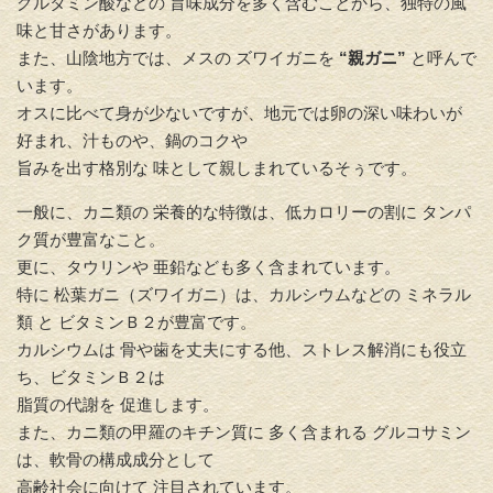
グルタミン酸などの 旨味成分を多く含むことから、独特の風
味と甘さがあります。
また、山陰地方では、メスの ズワイガニを
“親ガニ”
と呼んで
います。
オスに比べて身が少ないですが、地元では卵の深い味わいが
好まれ、汁ものや、鍋のコクや
旨みを出す格別な 味として親しまれているそぅです。
一般に、カニ類の 栄養的な特徴は、低カロリーの割に タンパ
ク質が豊富なこと。
更に、タウリンや 亜鉛なども多く含まれています。
特に 松葉ガニ（ズワイガニ）は、カルシウムなどの ミネラル
類 と ビタミンＢ２が豊富です。
カルシウムは 骨や歯を丈夫にする他、ストレス解消にも役立
ち、ビタミンＢ２は
脂質の代謝を 促進します。
また、カニ類の甲羅のキチン質に 多く含まれる グルコサミン
は、軟骨の構成成分として
高齢社会に向けて 注目されています。