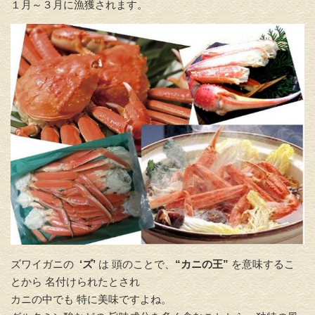
１月～３月に漁獲されます。
ズワイガニの
‘ズ’
は 頭のことで、
“カニの王”
を意味するこ
とから 名付けられたとされ
カニの中でも 特に美味ですよね。