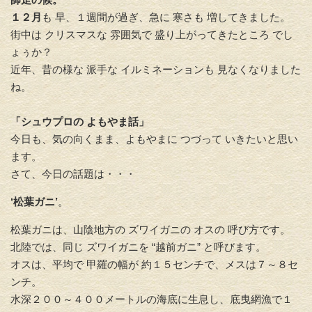
１２月
も 早、１週間が過ぎ、急に 寒さも 増してきました。
街中は クリスマスな 雰囲気で 盛り上がってきたところ でし
ょぅか？
近年、昔の様な 派手な イルミネーションも 見なくなりました
ね。
「シュウプロの よもやま話」
今日も、気の向くまま、よもやまに つづって いきたいと思い
ます。
さて、今日の話題は・・・
‘松葉ガニ’
。
松葉ガニは、山陰地方の ズワイガニの オスの 呼び方です。
北陸では、同じ ズワイガニを “越前ガニ” と呼びます。
オスは、平均で 甲羅の幅が 約１５センチで、メスは７～８セ
ンチ。
水深２００～４００メートルの海底に生息し、底曳網漁で１