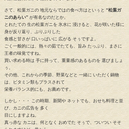
さて、松葉ガニの 地元ならではの食べ方はといぅと
“松葉ガ
ニのあらい”
が有名なのだとか。
とれたての 生の松葉ガニを 氷水に 浸けると、花が咲いた様に
身が反り返り、ぷりぷりした
食感と甘さが 口いっぱいに 広がる そぅですよ。
ごく一般的には、熱々の茹でたても、旨み たっぷり、まさに
王者の味覚ですね。
買い求める時は 手に持って、重量感のあるものを 選びましょ
ぅ。
その他、これからの季節、野菜などと 一緒に いただく鍋物
は、ビタミン類もプラスされて
栄養バランス的にも、お薦めです。
しかし・・・ この時期、新聞や ネットでも、おせち料理と並
び、カニの広告を 多く
目にしますよね。
真っ赤な カニは、何となく おめでた そぅで、ついつい そそ