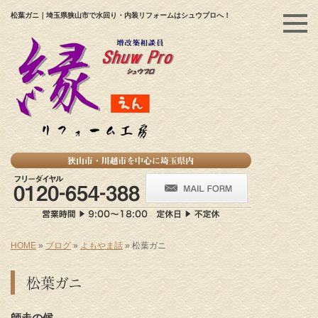
松葉ガニ｜埼玉県狭山市で水回り・内装リフォームはシュウプロへ！
HOME
»
ブログ
»
よもやま話
»
松葉ガニ
松葉ガニ
師走の候。