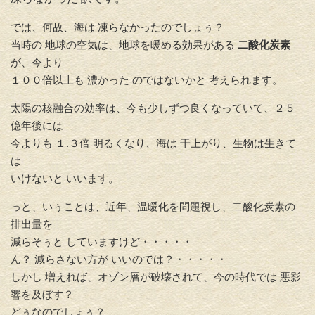
では、何故、海は 凍らなかったのでしょぅ？
当時の 地球の空気は、地球を暖める効果がある
二酸化炭素
が、今より
１００倍以上も 濃かった のではないかと 考えられます。
太陽の核融合の効率は、今も少しずつ良くなっていて、２５
億年後には
今よりも １.３倍 明るくなり、海は 干上がり、生物は生きて
は
いけないと いいます。
っと、いぅことは、近年、温暖化を問題視し、二酸化炭素の
排出量を
減らそぅと していますけど・・・・・
ん？ 減らさない方が いいのでは？・・・・・
しかし 増えれば、オゾン層が破壊されて、今の時代では 悪影
響を及ぼす？
どぅなのでしょぅ？