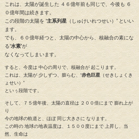
これは、太陽が誕生した ４６億年前も同じで、今後も ６
０億年間は続きます。
この段階の太陽を
‘主系列星
（しゅけいれつせい）
’
といい
ます。
でも、６０億年経つと、太陽の中心から、核融合の素にな
る
‘水素’
が
なくなってしまいます。
すると、今度は 中心の周りで、核融合が 起こります。
これは、太陽が 少しずつ、膨らむ、
‘赤色巨星
（せきしょくき
ょせい）
’
といぅ段階です。
そして、７５億年後、太陽の直径は ２００倍にまで 膨れ上が
り
今の地球の軌道と、ほぼ 同じ大きさに なります。
この時の 地球の地表温度は、１５００度にまで 上昇し、当
然、生命は