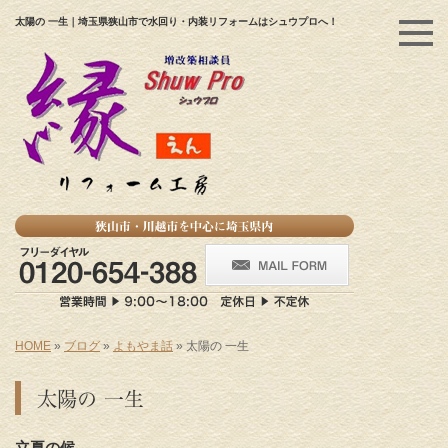
太陽の 一生｜埼玉県狭山市で水回り・内装リフォームはシュウプロへ！
HOME
»
ブログ
»
よもやま話
»
太陽の 一生
太陽の 一生
立夏の候
。