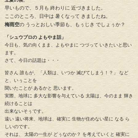
早いもので、５月も 終わりに 近づきました。
ここのところ、日中は 暑くなって きましたね。
梅雨空
の うっとおしい季節も、もぅじき でしょぅか？
「シュウプロの よもやま話」
今日も、気の向くまま、よもやまに つづって いきたいと思い
ます。
さて、今日の話題は・・・
皆さん 誰もが、「人類は、いつか 滅びてしまう！？」 など
と、いぅことを
聞いたことが あるかと 思います。
実際、地球に 多大な影響を与えている 太陽は、今のまま 輝き
続けることは
出来ないそぅです。
遠い 遠い将来、地球は、確実に 生物が住めない星に なる ら
しいのです。
それは、 太陽の一生が どぅなのか？ を考えていくと 確実に