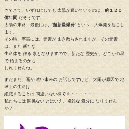
さてさて、いずれにしても 太陽が輝いているのは、
約１２０
億年間
だそぅです。
太陽の末路、最後には、
‘超新星爆発’
といぅ、大爆発を起こし
ます。
その時、宇宙には、元素が まき散らされますが、その元素
は、また 新たな
生命体を 作る 素となりますので、新たな 歴史が、どこかの星
で 始まるのかも
しれませんね。
まだまだ、遥か 遠い未来の お話しですけど、太陽が原因で 地
球上の生命は
絶滅することは 間違いない様です・・・・・・
私たちには 関係ない とはいえ、複雑な 気分に なりません
か？