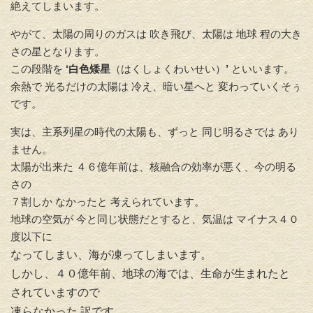
絶えてしまいます。
やがて、太陽の周りのガスは 吹き飛び、太陽は 地球 程の大き
さの星となります。
この段階を
‘白色矮星
（はくしょくわいせい）
’
といいます。
余熱で 光るだけの太陽は 冷え、暗い星へと 変わっていくそぅ
です。
実は、主系列星の時代の太陽も、ずっと 同じ明るさでは あり
ません。
太陽が出来た ４６億年前は、核融合の効率が悪く、今の明る
さの
７割しか なかったと 考えられています。
地球の空気が 今と同じ状態だとすると、気温は マイナス４０
度以下に
なってしまい、海が凍ってしまいます。
しかし、４０億年前、地球の海では、生命が生まれたと
されていますので
凍らなかった 訳です。