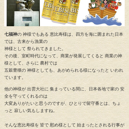
七福神
の 神様でもある 恵比寿様は、
四方を海に囲まれた日本
では、
古来から漁業の
神様として 祭られてきました。
その後、
室町時代になって、商業が発展してくると 商業の神
様として、
さらに 農村では
五穀豊穣の 神様としても、あがめられる様になった
と いわれ
ています。
他の神様が 出雲大社に 集まっている間に、
日本各地で家の 安
全を守ってくれるのは
大変ありがたいと思うので
すが、ひとりで留守番とは、ちょ
っと 寂しい気もしますね。
そんな恵比寿様を 皆で 慰め様として 始まったとされる行事が