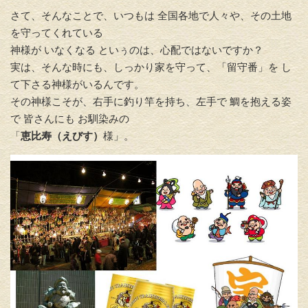
さて、そんなことで、
いつもは 全国各地で人々や、その土地
を守ってくれている
神様が いなくな
る といぅのは、心配ではないですか？
実は、そんな時にも、しっかり家を守って、「留守番」
を し
て下さる神様がいるんです。
その神様こそが、
右手に釣り竿を持ち、
左手で 鯛を抱える姿
で 皆さんにも お馴染みの
「
恵比寿（えびす）
様」。