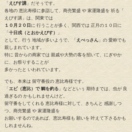
「
えびす講
」だそぅです。
各地の 恵比寿様に参詣して、商売繁盛 や 家運隆盛を 祈る「
えびす講」は、関東では
１０月２０日
に 行うことが多く、
関西では 正月の１０日に
「
十日戎（とおかえびす）
」
として、行う 地域が多いようで、「
えべっさん
」
の 愛称でも
親しまれています。
特に 昔からの商家では 親戚や大勢の客を招いて、
にぎやか
に、お祭りすることが
多かったと いわれています。
でも、本来は 留守番役の 恵比寿様です。
「
エビ（恵比）で 鯛を釣る
」などといぅ 期待まで
は、虫が 良
過ぎるの かもしれませんけど。
留守番をしてくれる 恵比寿様に対して、きちんと 感謝しつ
つ、
商売繁盛 や 家運隆盛を
お願いするのであれば、恵比寿様も 願いを 叶えて下さるかも
しれませんね。