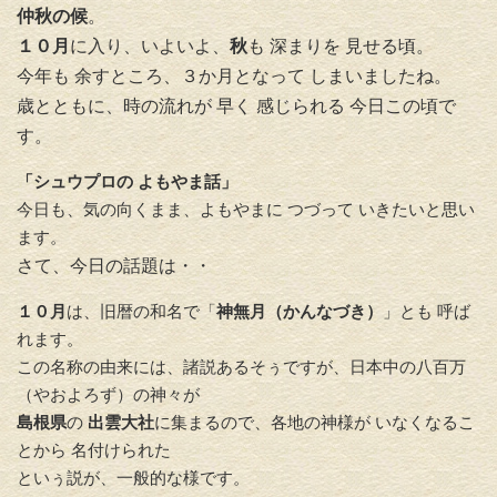
仲秋の候
。
１０月
に入り、いよいよ、
秋
も 深まりを 見せる頃。
今年も 余すところ、３か月となって しまいましたね。
歳とともに、時の流れが 早く 感じられる 今日この頃で
す。
「シュウプロの よもやま話」
今日も、気の向くまま、よもやまに つづって いきたいと思い
ます。
さて、今日の話題は・・
１０月
は、旧暦の和名で「
神無月（かんなづき）
」とも 呼ば
れます。
この名称の由来には、諸説あるそぅですが、日本中の八百万
（
やおよろず）の神々が
島根県
の
出雲大社
に集まるので、
各地の神様が いなくなるこ
とから 名付けられた
といぅ説が、一般的な
様です。