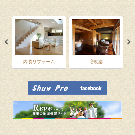
ム
内装リフォーム
増改築