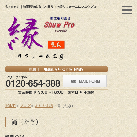
滝（たき）｜埼玉県狭山市で水回り・内装リフォームはシュウプロへ！
HOME
»
ブログ
»
よもやま話
»
滝（たき）
滝（たき）