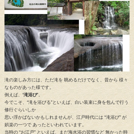
滝の楽しみ方には、ただ滝を 眺めるだけでなく、昔から 様々
なものがあった様です。
例えば、
‘滝浴び’
。
今でこそ、“滝を浴びる”といえば、白い装束に身を包んで行う
修行ぐらいしか
思い浮かばないかもしれませんが、江戸時代には “滝浴び” が
娯楽の一つで あったといわれています。
当時の “お江戸” といえば、まだ海水浴の習慣など 無かった時