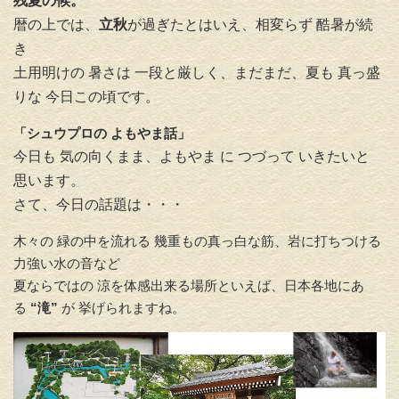
残夏の候。
暦の上では、
立秋
が過ぎたとはいえ、相変らず 酷暑が続
き
土用明けの 暑さは 一段と厳しく、まだまだ、夏も 真っ盛
りな 今日この頃です。
「シュウプロの よもやま話」
今日も 気の向くまま、よもやま に つづって いきたいと
思います。
さて、今日の話題は・・・
木々の 緑の中を流れる 幾重もの真っ白な筋、岩に打ちつける
力強い水の音など
夏ならではの 涼を体感出来る場所といえば、日本各地にあ
る
“滝”
が 挙げられますね。