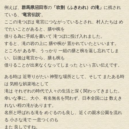
例えば、
群馬県沼田市
の
「吹割（ふきわれ）の滝」
に残され
ている、
‘竜宮伝説’
。
ここの滝つぼは 竜宮につながっているとされ、村人たちは め
でたいことがあると、膳や椀を
借りる為に手紙を書いて 滝つぼに投げ入れました。
すると、滝の岩の上に 膳や椀が 置かれていたといいます。
ところが ある年、うっかり 一組の膳と椀を返し忘れてしま
い、以後は竜宮から、膳も椀も
借りることが出来なくなってしまった といぅ言い伝えです。
ある時は 近寄りがたい 神聖な場所として、そして またある時
は 気軽な娯楽地として
滝は それぞれの時代で人々の生活と深く関わってきました。
幸いな事に、大小、有名無名を問わず、日本全国には 数えき
れない程の滝があります。
名所と呼ばれる滝を めぐるのも良し、近くの親水公園を流れ
る 小さな滝で 一息つくのも
また 良しですね。