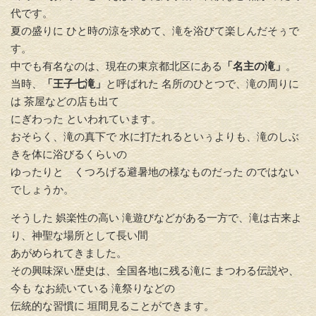
代です。
夏の盛りに ひと時の涼を求めて、滝を浴びて楽しんだそぅで
す。
中でも有名なのは、現在の東京都北区にある
「名主の滝」
。
当時、
「王子七滝」
と呼ばれた 名所のひとつで、滝の周りに
は 茶屋などの店も出て
にぎわった といわれています。
おそらく、滝の真下で 水に打たれるといぅよりも、滝のしぶ
きを体に浴びるくらいの
ゆったりと くつろげる避暑地の様なものだった のではない
でしょうか。
そうした 娯楽性の高い 滝遊びなどがある一方で、滝は古来よ
り、神聖な場所として長い間
あがめられてきました。
その興味深い歴史は、全国各地に残る滝に まつわる伝説や、
今も なお続いている 滝祭りなどの
伝統的な習慣に 垣間見ることができます。