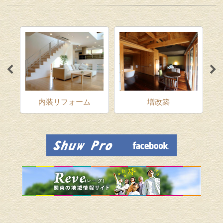
ム
内装リフォーム
増改築