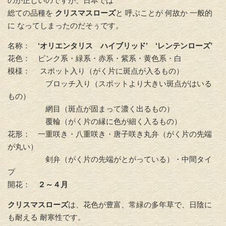
のが正しいのですが、日本では
総ての品種を
クリスマスローズ
と 呼ぶことが 何故か 一般的
に なってしまったのだそぅです。
名称：
‘オリエンタリス ハイブリッド’ ‘レンテンローズ’
花色： ピンク系・緑系・赤系・紫系・黄色系・白
模様： スポット入り（がく片に斑点が入るもの）
ブロッチ入り（スポットより大きい斑点がはいる
もの）
網目（斑点が固まって濃く出るもの）
覆輪（がく片の縁に色が細く入るもの）
花形： 一重咲き・八重咲き・唐子咲き丸弁（がく片の先端
が丸い）
剣弁（がく片の先端がとがっている）・中間タイ
プ
開花：
２～４
月
クリスマスローズ
は、花色が豊富、常緑の多年草で、日陰に
も耐える 耐寒性です。