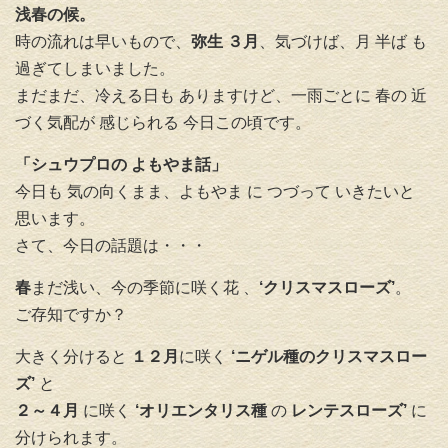
浅春の候。
時の流れは早いもので、
弥生 ３月
、気づけば、月 半ば も
過ぎてしまいました。
まだまだ、冷える日も ありますけど、一雨ごとに 春の 近
づく気配が 感じられる 今日この頃です。
「シュウプロの よもやま話」
今日も 気の向くまま、よもやま に つづって いきたいと
思います。
さて、今日の話題は・・・
春
まだ浅い、今の季節に咲く花 、
‘クリスマスローズ’
。
ご存知ですか？
大きく分けると
１２月
に咲く
‘ニゲル種のクリスマスロー
ズ’
と
２～４月
に咲く
‘オリエンタリス種
の
レンテスローズ’
に
分けられます。