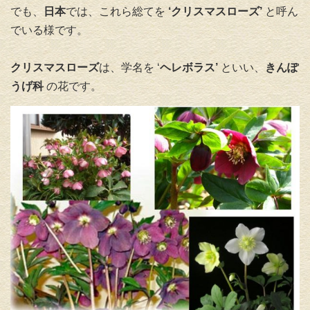
でも、
日本
では、これら総てを
‘クリスマスローズ’
と呼ん
でいる様です。
クリスマスローズ
は、学名を ‘
ヘレボラス’
といい、
きんぽ
うげ科
の花です。