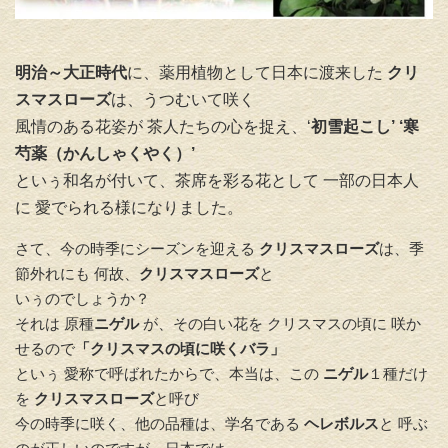
明治～大正時代
に、薬用植物として日本に渡来した
クリ
スマスローズ
は、うつむいて咲く
風情のある花姿が 茶人たちの心を捉え、‘
初雪起こし’ ‘寒
芍薬（かんしゃくやく）’
といぅ和名が付いて、茶席を彩る花として 一部の日本人
に 愛でられる様になりました。
さて、今の時季にシーズンを迎える
クリスマスローズ
は、季
節外れにも 何故、
クリスマスローズ
と
いぅのでしょうか？
それは 原種
ニゲル
が、その白い花を クリスマスの頃に 咲か
せるので
「クリスマスの頃に咲くバラ」
といぅ 愛称で呼ばれたからで、本当は、この
ニゲル
１種だけ
を
クリスマスローズ
と呼び
今の時季に咲く、他の品種は、学名である
ヘレボルス
と 呼ぶ