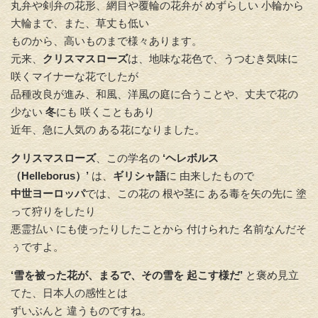
丸弁や剣弁の花形、網目や覆輪の花弁が めずらしい 小輪から
大輪まで、また、草丈も低い
ものから、高いものまで様々あります。
元来、
クリスマスローズ
は、地味な花色で、うつむき気味に
咲くマイナーな花でしたが
品種改良が進み、和風、洋風の庭に合うことや、丈夫で花の
少ない
冬
にも 咲くこともあり
近年、急に人気の ある花になりました。
クリスマスローズ
、この学名の
‘ヘレボルス
（Helleborus）’
は、
ギリシャ語
に 由来したもので
中世ヨーロッパ
では、この花の 根や茎に ある毒を矢の先に 塗
って狩りをしたり
悪霊払い にも使ったりしたことから 付けられた 名前なんだそ
ぅですよ。
‘雪を被った花が、まるで、その雪を 起こす様だ’
と褒め見立
てた、日本人の感性とは
ずいぶんと 違うものですね。