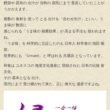
鰹節や 昆布の 出汁が 当時の 庶民にまで 普及していたことが
うかがえます。
複数の 食材を 使って とる 出汁を「合わせ出汁」といい、う
ま味が 数倍に
感じられる「うま味の 相乗効果」が 高まる手法も 使われます
ね。
「うま味」を 科学的に立証したのも 日本人 科学者の 池田 菊
苗。
世界的にも 「Uｍami」と 呼ばれる 共通語 となっています。
和食は ユネスコの 無形文化遺産に 登録された 日本の伝統 食
文化。
その 基本となる 出汁。
現代にまで 受け継がれて来た、正に 偉大な 遺産ですよね。