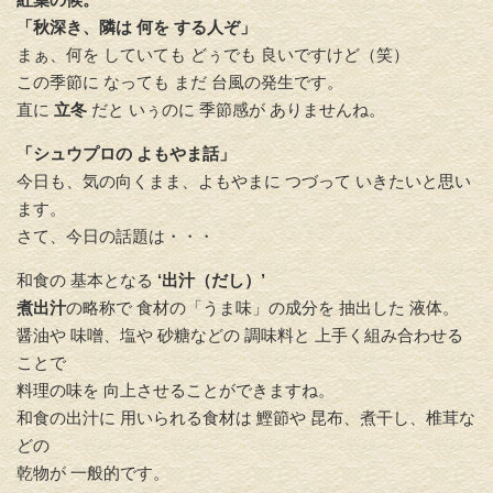
「秋深き、隣は 何を する人ぞ」
まぁ、何を していても どぅでも 良いですけど（笑）
この季節に なっても まだ 台風の発生です。
直に
立冬
だと いぅのに 季節感が ありませんね。
「シュウプロの よもやま話」
今日も、気の向くまま、よもやまに つづって いきたいと思い
ます。
さて、今日の話題は・・・
和食の 基本となる
‘出汁（だし）’
煮出汁
の略称で 食材の「うま味」の成分を 抽出した 液体。
醤油や 味噌、塩や 砂糖などの 調味料と 上手く組み合わせる
ことで
料理の味を 向上させることができますね。
和食の出汁に 用いられる食材は 鰹節や 昆布、煮干し、椎茸な
どの
乾物が 一般的です。