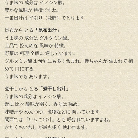
うま味の 成分は イノシン酸。
豊かな風味が 特徴ですね。
一番出汁は 平削り（花鰹）でとります。
昆布から とる
「昆布出汁」
うま味の 成分は グルタミン酸。
上品で 控えめな 風味が 特徴。
野菜の 料理 全般に 適しています。
グルタミン酸は 母乳にも多く含まれ、赤ちゃんが 生まれて 初
めて 口にする
うま味でも あります。
煮干しから とる
「煮干し出汁」
うま味の成分は イノシン酸。
鰹に 比べ 酸味が弱く、香りは 強め。
味噌汁や めんつゆ、煮物などに 向いています。
関西では 「いりこ出汁」とも 呼ばれていますよね。
かたくちいわし が最も多く 使われます。