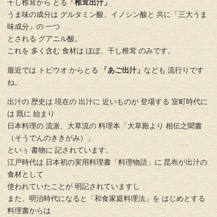
干し椎茸から とる
「椎茸出汁」
うま味の成分は グルタミン酸、イノシン酸と 共に「三大うま
味成分」の 一つ
とされる グアニル酸。
これを 多く含む 食材は ほぼ、干し椎茸 のみです。
最近では トビウオ からとる
「あご出汁」
なども 流行りです
ね。
出汁の 歴史は 現在の 出汁に 近いものが 登場する 室町時代に
は 既に 始まり
日本料理の 流派、大草流の 料理本「大草殿より 相伝之聞書
（そうでんのききがみ）」
といぅ 書物に 記されています。
江戸時代は 日本初の実用料理書「料理物語」に 昆布が出汁の
食材として
使われていたことが 明記されていますし
また、明治時代になると「和食家庭料理法」を はじめとする
料理書からは