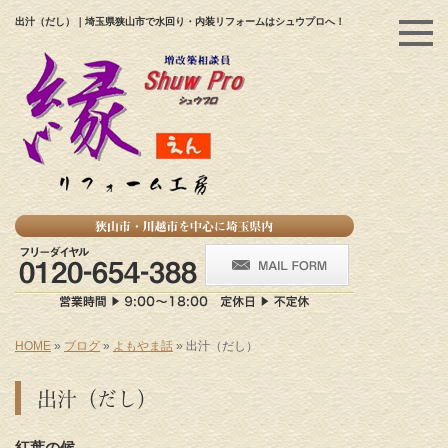
出汁（だし）｜埼玉県狭山市で水回り・内装リフォームはシュウプロへ！
HOME
»
ブログ
»
よもやま話
»
出汁（だし）
出汁（だし）
紅葉の候。