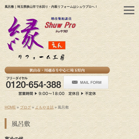
風呂敷｜埼玉県狭山市で水回り・内装リフォームはシュウプロへ！
HOME
»
ブログ
»
よもやま話
»
風呂敷
風呂敷
寒冷の候。