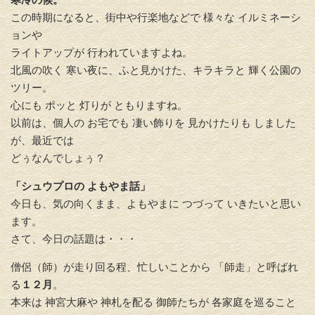
この時期になると、街中や行楽地などで 様々な イルミネーシ
ョンや
ライトアップが 行われていますよね。
北風の吹く 寒い夜に、ふと見かけた、キラキラと 輝く公園の
ツリー。
心にも ポッと 灯りが ともりますね。
以前は、個人の お宅でも 凄い飾りを 見かけたりも しました
が、最近では
どぅなんでしょぅ？
「シュウプロの よもやま話」
今日も、気の向くまま、よもやまに つづって いきたいと思い
ます。
さて、今日の話題は・・・
僧侶（師）が走り回る程、忙しいことから 「師走」と呼ばれ
る
１２月
。
本来は 神宮大麻や 神札を配る 御師たちが 各家庭を巡ること