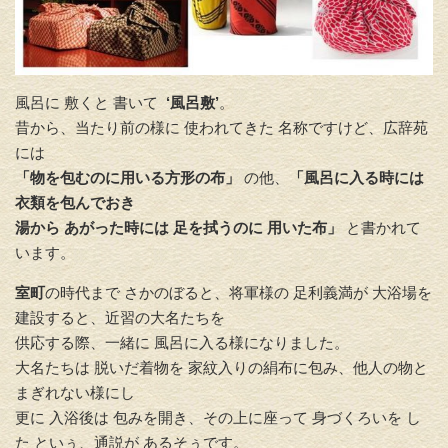
風呂に 敷くと 書いて
‘風呂敷’
。
昔から、当たり前の様に 使われてきた 名称ですけど、広辞苑
には
「物を包むのに用いる方形の布」
の他、
「風呂に入る時には
衣類を包んでおき
湯から あがった時には 足を拭うのに 用いた布」
と書かれて
います。
室町
の時代まで さかのぼると、将軍様の 足利義満が 大浴場を
建設すると、近習の大名たちを
供応する際、一緒に 風呂に入る様になりました。
大名たちは 脱いだ着物を 家紋入りの絹布に包み、他人の物と
まぎれない様にし
更に 入浴後は 包みを開き、その上に座って 身づくろいを し
た といぅ、通説が あるそぅです。