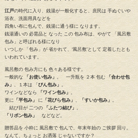
江戸
の時代に入り、銭湯が一般化すると、庶民は 手ぬぐいや
浴衣、洗面用具などを
四角い布に包んで、銭湯に通う様に なります。
銭湯通いの 必需品と なった この 包み布は、やがて 「風呂敷
包み」と呼ばれる様になり
いつしか 「包み」が 省かれて、‘風呂敷’として 定着したとも
いわれています。
風呂敷の 包み方にも 色々ある様です。
一般的な
「お使い包み」
。 一升瓶を ２本 包む
「合わせ包
み」
、１本は 「
びん包み」
。
ワインなどなら
「ワイン包み」
。
更に
「平包み」
に
「花びら包み」
、
「すいか包み」
。
結び目が 二つの
「ふたつ結び」
。
「リボン包み」
などなど。
贈答品を 小粋に 風呂敷で 包んで、年末年始の ご挨拶 回り。
なんて、ちょっと お洒落 じゃないですか？